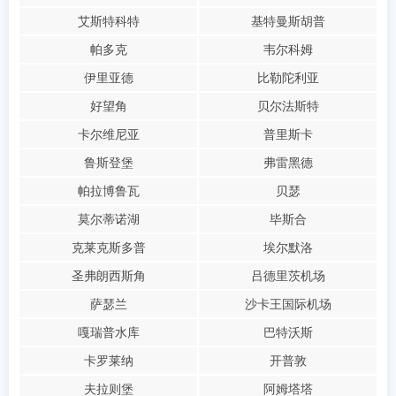
艾斯特科特
基特曼斯胡普
帕多克
韦尔科姆
伊里亚德
比勒陀利亚
好望角
贝尔法斯特
卡尔维尼亚
普里斯卡
鲁斯登堡
弗雷黑德
帕拉博鲁瓦
贝瑟
莫尔蒂诺湖
毕斯合
克莱克斯多普
埃尔默洛
圣弗朗西斯角
吕德里茨机场
萨瑟兰
沙卡王国际机场
嘎瑞普水库
巴特沃斯
卡罗莱纳
开普敦
夫拉则堡
阿姆塔塔