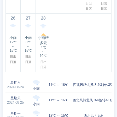
日出
日出
日落
日落
26
27
28
小雨
小雨
小雨转
12℃
6℃
多云
～
～
4℃
15℃
15℃
～
10℃
日出
日出
日落
日落
日出
日落
星期六
11℃ ～ 16℃
西北风转北风 3-4级转<3级
2024-08-24
小雨
星期天
11℃ ～ 16℃
西北风转北风 3-4级转4-5级
2024-08-25
小雨
星期一
12℃ ～ 15℃
西北风 4-5级