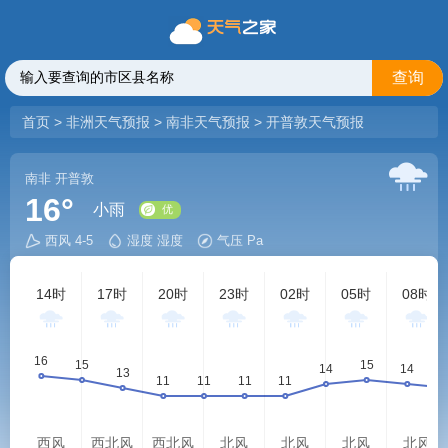
查询
首页
>
非洲天气预报
>
南非天气预报
>
开普敦天气预报
南非
开普敦
16°
小雨
西风 4-5
湿度 湿度
气压 Pa
优
14时
17时
20时
23时
02时
05时
08时
西风
西北风
西北风
北风
北风
北风
北风