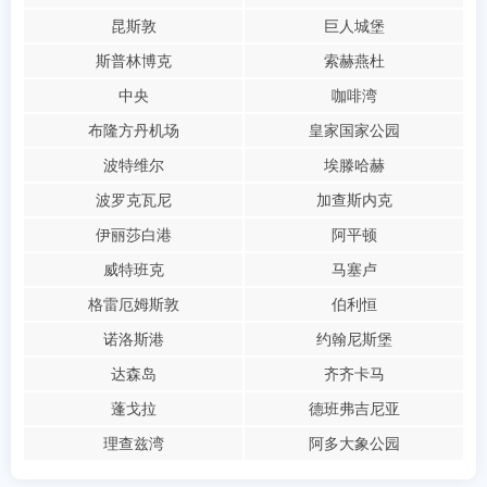
昆斯敦
巨人城堡
斯普林博克
索赫燕杜
中央
咖啡湾
布隆方丹机场
皇家国家公园
波特维尔
埃滕哈赫
波罗克瓦尼
加查斯内克
伊丽莎白港
阿平顿
威特班克
马塞卢
格雷厄姆斯敦
伯利恒
诺洛斯港
约翰尼斯堡
达森岛
齐齐卡马
蓬戈拉
德班弗吉尼亚
理查兹湾
阿多大象公园