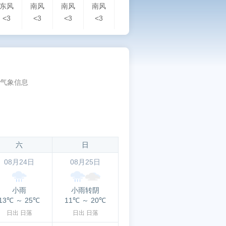
东风
南风
南风
南风
东风
东北风
东北风
东
<3
<3
<3
<3
<3
<3
<3
<3
气象信息
六
日
08月24日
08月25日
小雨
小雨转阴
13℃
～
25℃
11℃
～
20℃
日出
日落
日出
日落