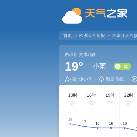
首页
>
欧洲天气预报
>
西班牙天气
西班牙
奥维耶多
19°
小雨
优
西北风 <3
湿度 湿度
13时
16时
19时
22时