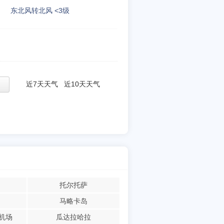
东北风转北风 <3级
近7天天气
近10天天气
托尔托萨
马略卡岛
机场
瓜达拉哈拉