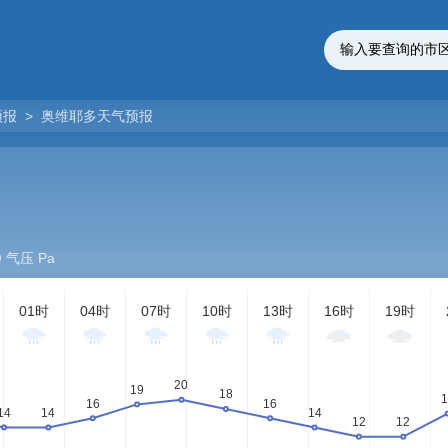
预报
>
奥维耶多天气预报
气压 Pa
01时
04时
07时
10时
13时
16时
19时