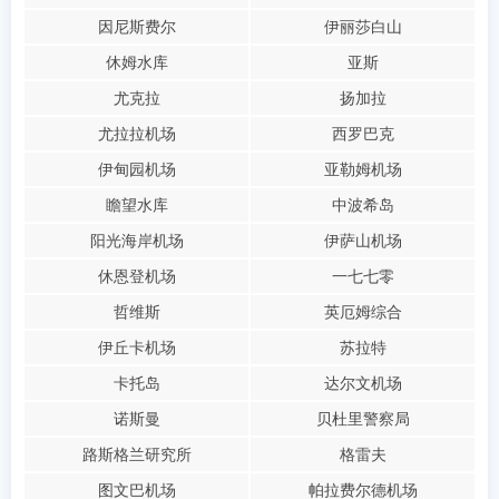
因尼斯费尔
伊丽莎白山
休姆水库
亚斯
尤克拉
扬加拉
尤拉拉机场
西罗巴克
伊甸园机场
亚勒姆机场
瞻望水库
中波希岛
阳光海岸机场
伊萨山机场
休恩登机场
一七七零
哲维斯
英厄姆综合
伊丘卡机场
苏拉特
卡托岛
达尔文机场
诺斯曼
贝杜里警察局
路斯格兰研究所
格雷夫
图文巴机场
帕拉费尔德机场