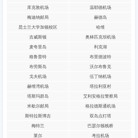
库克敦机场
温耶德机场
梅迪纳邮局
赫德岛
昆士兰大学加顿校区
哈维
吉威斯顿
奥林匹克坝机场
麦夸里岛
利克湖
格鲁普特
布里德波特
布劳斯岛
沃尔布鲁克
戈夫机场
伍丁纳机场
赫维湾机场
塔拉利亚村
塔斯玛群岛
艾利安格拉警察局
米歇尔邮局
格拉德斯通机场
斯特拉斯博吉
双岛点灯塔
梅特兰
巴瑟尔顿栈桥
莱尔
考拉机场