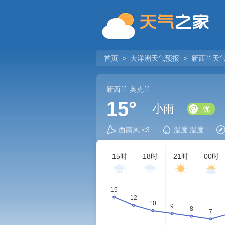
首页
>
大洋洲天气预报
>
新西兰天
新西兰
奥克兰
15°
小雨
优
西南风 <3
湿度 湿度
15时
18时
21时
00时