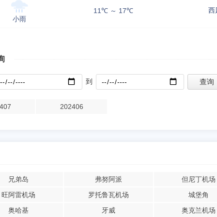
西
11℃ ～ 17℃
小雨
询
到
407
202406
兄弟岛
弗努阿派
但尼丁机场
旺阿雷机场
罗托鲁瓦机场
城堡角
奥哈基
牙威
奥克兰机场