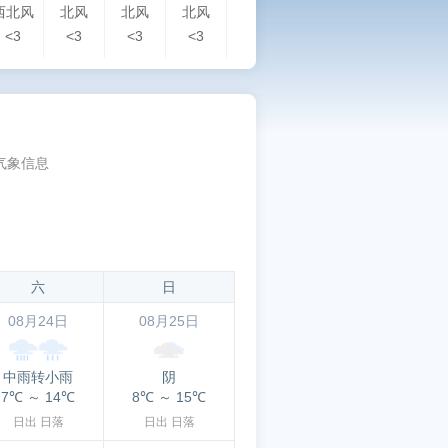
西北风
北风
北风
北风
北风
西北风
西北风
北
<3
<3
<3
<3
<3
<3
<3
<3
气象信息
六
日
08月24日
08月25日
中雨转小雨
阴
7℃
～
14℃
8℃
～
15℃
日出
日落
日出
日落