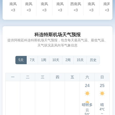
南风
南风
南风
南风
西南风
南风
南风
<3
<3
<3
<3
<3
<3
<3
科连特斯机场天气预报
提供阿根廷科连特斯机场天气预报，包含每天最高气温、最低气温、
天气状况及风向等气象信息
5天
7天
1周
10天
2周
15天
历史
一
二
三
四
五
六
日
24
25
晴转多
晴
4℃
云
～
5℃