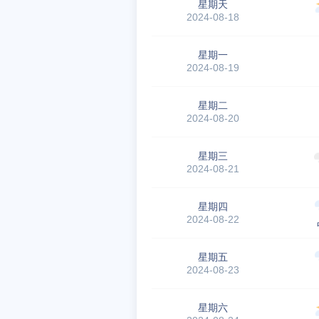
星期天
2024-08-18
星期一
2024-08-19
星期二
2024-08-20
星期三
2024-08-21
星期四
2024-08-22
星期五
2024-08-23
星期六