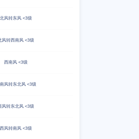
北风转东风 <3级
北风转西南风 <3级
西南风 <3级
南风转东北风 <3级
西风转东北风 <3级
西风转南风 <3级