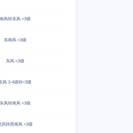
南风转东风 <3级
东南风 <3级
东风 <3级
东风 3-4级转<3级
东风转南风 <3级
北风转西南风 <3级