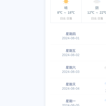
晴
阴
8℃
～
18℃
12℃
～
22
日出
日落
日出
日落
星期四
2024-08-01
星期五
2024-08-02
星期六
2024-08-03
星期天
2024-08-04
星期一
2024-08-05