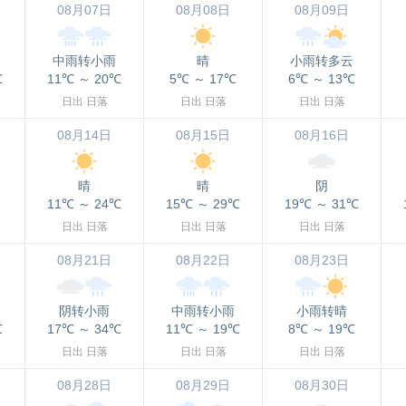
08月07日
08月08日
08月09日
中雨转小雨
晴
小雨转多云
℃
11℃
～
20℃
5℃
～
17℃
6℃
～
13℃
日出
日落
日出
日落
日出
日落
08月14日
08月15日
08月16日
晴
晴
阴
11℃
～
24℃
15℃
～
29℃
19℃
～
31℃
日出
日落
日出
日落
日出
日落
08月21日
08月22日
08月23日
阴转小雨
中雨转小雨
小雨转晴
℃
17℃
～
34℃
11℃
～
19℃
8℃
～
19℃
日出
日落
日出
日落
日出
日落
08月28日
08月29日
08月30日