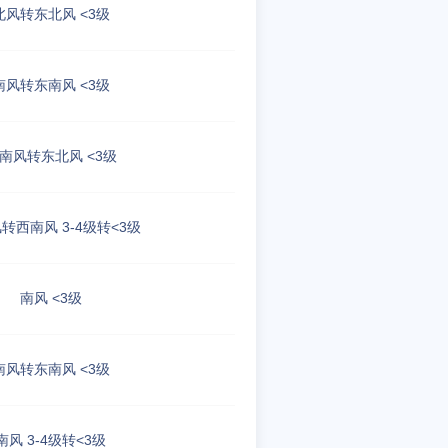
北风转东北风 <3级
南风转东南风 <3级
南风转东北风 <3级
转西南风 3-4级转<3级
南风 <3级
南风转东南风 <3级
南风 3-4级转<3级