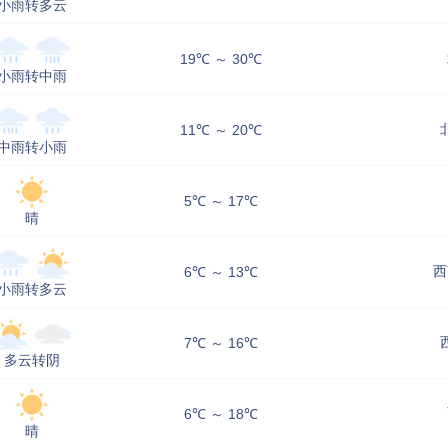
小雨转多云
19℃ ～ 30℃
小雨转中雨
11℃ ～ 20℃
中雨转小雨
5℃ ～ 17℃
晴
西
6℃ ～ 13℃
小雨转多云
7℃ ～ 16℃
多云转阴
6℃ ～ 18℃
晴