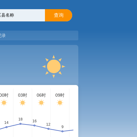
查询
记录
00时
03时
06时
09时
12时
15时
18时
21